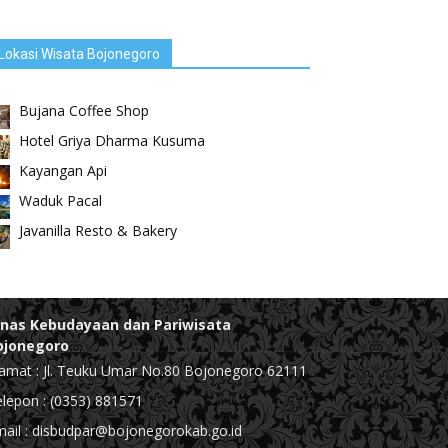
Lokasi Wisata Bojonegoro
Bujana Coffee Shop
Hotel Griya Dharma Kusuma
Kayangan Api
Waduk Pacal
Javanilla Resto & Bakery
inas Kebudayaan dan Pariwisata
ojonegoro
amat : Jl. Teuku Umar No.80 Bojonegoro 62111
lepon : (0353) 881571
ail : disbudpar@bojonegorokab.go.id