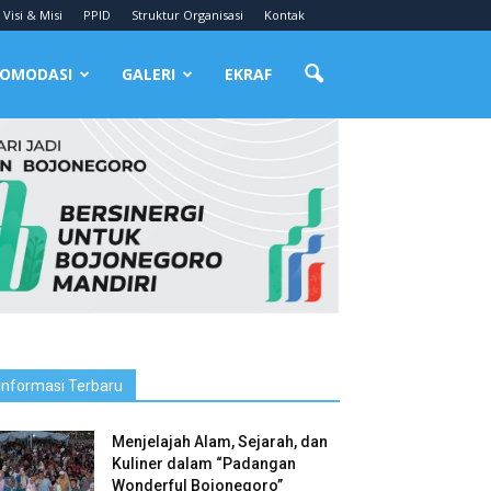
Visi & Misi
PPID
Struktur Organisasi
Kontak
OMODASI
GALERI
EKRAF
Informasi Terbaru
Menjelajah Alam, Sejarah, dan
Kuliner dalam “Padangan
Wonderful Bojonegoro”