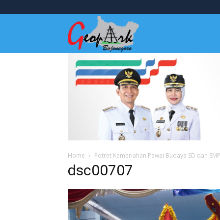
Wisata
Bojonegoro
Home
Potret Kemeriahan Pawai Budaya SD dan SM
dsc00707