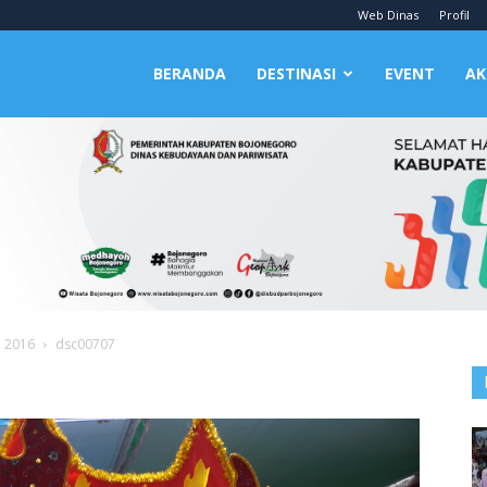
Web Dinas
Profil
BERANDA
DESTINASI
EVENT
AK
P 2016
dsc00707