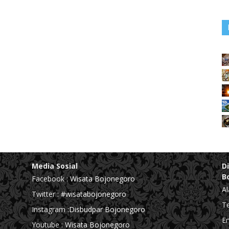
Media Sosial
D
B
Facebook :
Wisata Bojonegoro
Al
Twitter :
#wisatabojonegoro
Te
Instagram :
Disbudpar Bojonegoro
Em
Youtube :
Wisata Bojonegoro