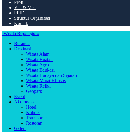
Profil
Visi & Misi
PPID
Struktur Organisasi
Kontak
Wisata Bojonegoro
Beranda
Destinasi
Wisata Alam
Wisata Buatan
Wisata Agro
Wisata Edukasi
Wisata Budaya dan Sejarah
Wisata Minat Khusus
Wisata Religi
Geopark
Event
Akomodasi
Hotel
Kuliner
Transportasi
Restoran
Galeri