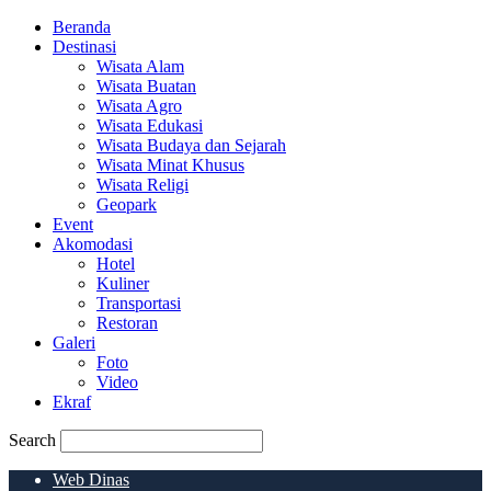
Beranda
Destinasi
Wisata Alam
Wisata Buatan
Wisata Agro
Wisata Edukasi
Wisata Budaya dan Sejarah
Wisata Minat Khusus
Wisata Religi
Geopark
Event
Akomodasi
Hotel
Kuliner
Transportasi
Restoran
Galeri
Foto
Video
Ekraf
Search
Web Dinas