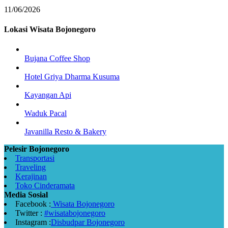
11/06/2026
Lokasi Wisata Bojonegoro
Bujana Coffee Shop
Hotel Griya Dharma Kusuma
Kayangan Api
Waduk Pacal
Javanilla Resto & Bakery
Pelesir Bojonegoro
Transportasi
Traveling
Kerajinan
Toko Cinderamata
Media Sosial
Facebook :
Wisata Bojonegoro
Twitter :
#wisatabojonegoro
Instagram :
Disbudpar Bojonegoro