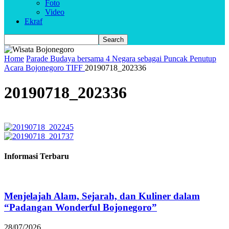
Foto
Video
Ekraf
Home
Parade Budaya bersama 4 Negara sebagai Puncak Penutup
Acara Bojonegoro TIFF
20190718_202336
20190718_202336
Informasi Terbaru
Menjelajah Alam, Sejarah, dan Kuliner dalam
“Padangan Wonderful Bojonegoro”
28/07/2026