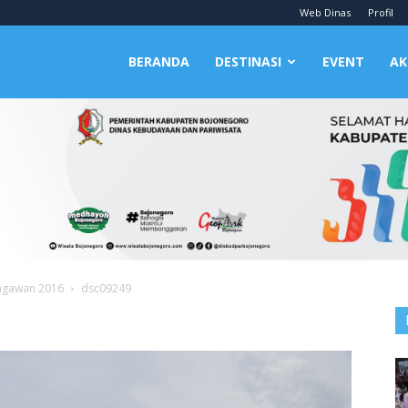
Web Dinas
Profil
BERANDA
DESTINASI
EVENT
AK
engawan 2016
dsc09249