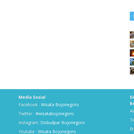
Media Sosial
D
B
Facebook :
Wisata Bojonegoro
Al
Twitter :
#wisatabojonegoro
Te
Instagram :
Disbudpar Bojonegoro
Em
Youtube :
Wisata Bojonegoro