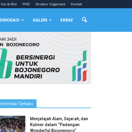
Visi & Misi
PPID
Struktur Organisasi
Kontak
OMODASI
GALERI
EKRAF
Informasi Terbaru
Menjelajah Alam, Sejarah, dan
Kuliner dalam “Padangan
Wonderful Bojonegoro”