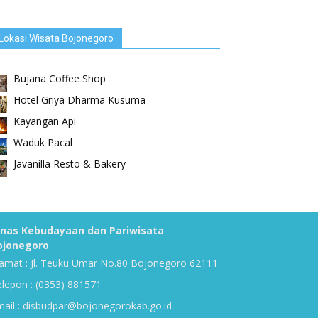
Lokasi Wisata Bojonegoro
Bujana Coffee Shop
Hotel Griya Dharma Kusuma
Kayangan Api
Waduk Pacal
Javanilla Resto & Bakery
inas Kebudayaan dan Pariwisata
ojonegoro
amat : Jl. Teuku Umar No.80 Bojonegoro 62111
lepon : (0353) 881571
ail : disbudpar@bojonegorokab.go.id