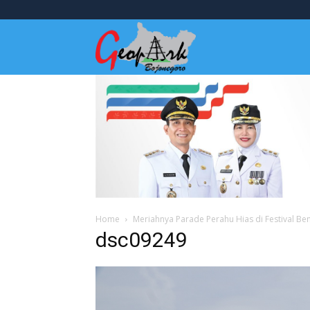
Wisata
Bojonegoro
Home
Meriahnya Parade Perahu Hias di Festival B
dsc09249