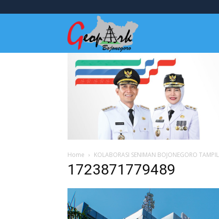
Wisata
Bojonegoro
Home
KOLABORASI SENIMAN BOJONEGORO TAMPIL 
1723871779489