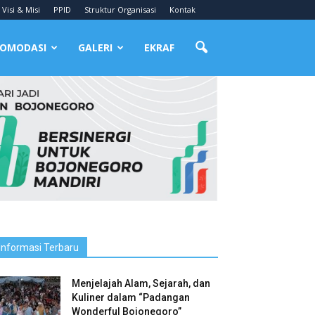
Visi & Misi
PPID
Struktur Organisasi
Kontak
OMODASI
GALERI
EKRAF
Informasi Terbaru
Menjelajah Alam, Sejarah, dan
Kuliner dalam “Padangan
Wonderful Bojonegoro”