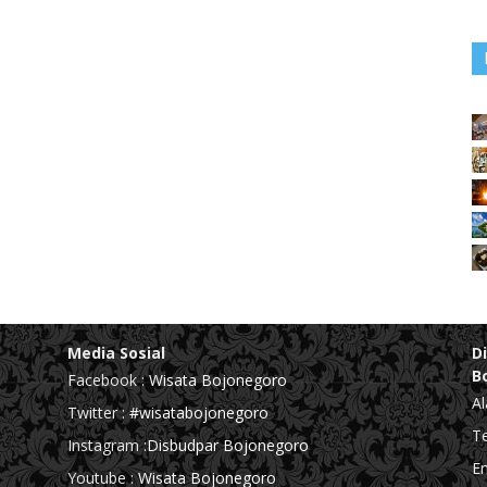
Media Sosial
D
B
Facebook :
Wisata Bojonegoro
Al
Twitter :
#wisatabojonegoro
Te
Instagram :
Disbudpar Bojonegoro
Em
Youtube :
Wisata Bojonegoro