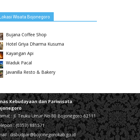
Lokasi Wisata Bojonegoro
Bujana Coffee Shop
Hotel Griya Dharma Kusuma
Kayangan Api
Waduk Pacal
Javanilla Resto & Bakery
inas Kebudayaan dan Pariwisata
ojonegoro
amat : Jl. Teuku Umar No.80 Bojonegoro 62111
lepon : (0353) 881571
ail : disbudpar@bojonegorokab.go.id