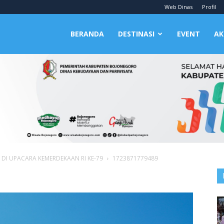
Web Dinas
Profil
BERANDA
DESTINASI
EVENT
AK
DI UPACARA KEMERDEKAAN RI KE-79
1723871779489