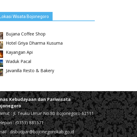
Lokasi Wisata Bojonegoro
Bujana Coffee Shop
Hotel Griya Dharma Kusuma
Kayangan Api
Waduk Pacal
Javanilla Resto & Bakery
inas Kebudayaan dan Pariwisata
ojonegoro
amat : Jl. Teuku Umar No.80 Bojonegoro 62111
lepon : (0353) 881571
ail : disbudpar@bojonegorokab.go.id