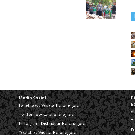
Media Sosial
D
B
Facebook :
Wisata Bojonegoro
Al
Twitter :
#wisatabojonegoro
Te
Instagram :
Disbudpar Bojonegoro
Em
Youtube :
Wisata Bojonegoro