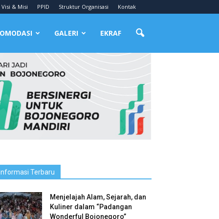
Visi & Misi
PPID
Struktur Organisasi
Kontak
OMODASI
GALERI
EKRAF
Informasi Terbaru
Menjelajah Alam, Sejarah, dan
Kuliner dalam “Padangan
Wonderful Bojonegoro”