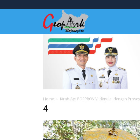
Wisata
Bojonegoro
Home
Kirab Api PORPROV VI dimulai dengan Proses
4