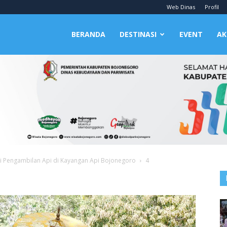
Web Dinas
Profil
BERANDA
DESTINASI
EVENT
AK
i Pengambilan Api di Kayangan Api Bojonegoro
4