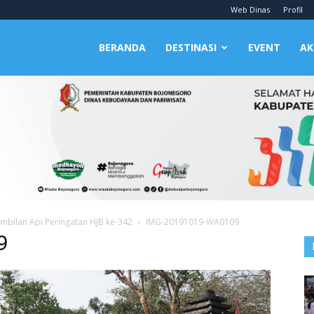
Web Dinas
Profil
BERANDA
DESTINASI
EVENT
AK
mbilan Api Peringatan HJB ke-342
IMG-20191019-WA0109
9