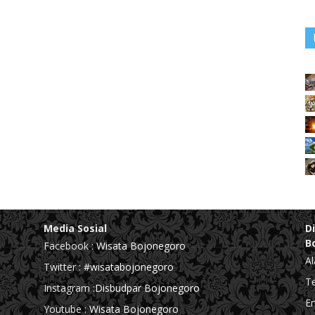
Media Sosial
D
B
Facebook :
Wisata Bojonegoro
Al
Twitter :
#wisatabojonegoro
Te
Instagram :
Disbudpar Bojonegoro
Em
Youtube :
Wisata Bojonegoro