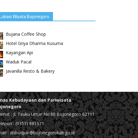
Lokasi Wisata Bojonegoro
Bujana Coffee Shop
Hotel Griya Dharma Kusuma
Kayangan Api
Waduk Pacal
Javanilla Resto & Bakery
inas Kebudayaan dan Pariwisata
ojonegoro
amat : Jl. Teuku Umar No.80 Bojonegoro 62111
lepon : (0353) 881571
ail : disbudpar@bojonegorokab.go.id