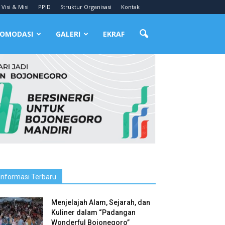
Visi & Misi
PPID
Struktur Organisasi
Kontak
OMODASI
GALERI
EKRAF
Informasi Terbaru
Menjelajah Alam, Sejarah, dan
Kuliner dalam “Padangan
Wonderful Bojonegoro”