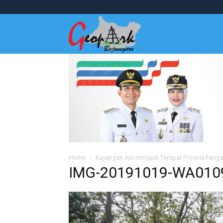
Wisata
Bojonegoro
Home
Kayangan Api menjadi Tempat Prosesi Penga
IMG-20191019-WA010