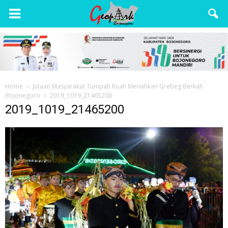
Wisata
Bojonegoro
Home
Jutaan Masyarakat Tumpah Ruah Meriahkan Grebeg Berkah
Bojonegoro
2019_1019_21465200
2019_1019_21465200