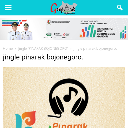
Wisata
Bojonegoro
Home
Jingle “PINARAK BOJONEGORO”
jingle pinarak bojonegoro.
jingle pinarak bojonegoro.