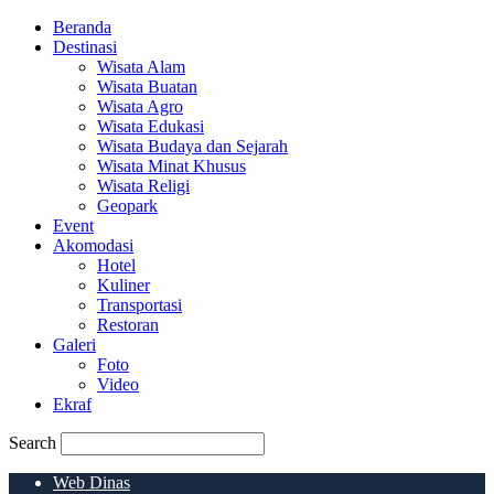
Beranda
Destinasi
Wisata Alam
Wisata Buatan
Wisata Agro
Wisata Edukasi
Wisata Budaya dan Sejarah
Wisata Minat Khusus
Wisata Religi
Geopark
Event
Akomodasi
Hotel
Kuliner
Transportasi
Restoran
Galeri
Foto
Video
Ekraf
Search
Web Dinas