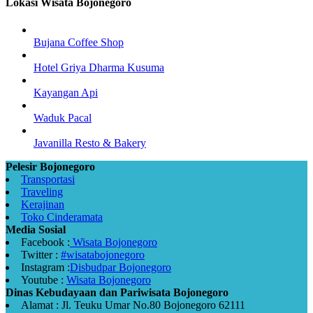
Lokasi Wisata Bojonegoro
Bujana Coffee Shop
Hotel Griya Dharma Kusuma
Kayangan Api
Waduk Pacal
Javanilla Resto & Bakery
Pelesir Bojonegoro
Transportasi
Traveling
Kerajinan
Toko Cinderamata
Media Sosial
Facebook :
Wisata Bojonegoro
Twitter :
#wisatabojonegoro
Instagram :
Disbudpar Bojonegoro
Youtube :
Wisata Bojonegoro
Dinas Kebudayaan dan Pariwisata Bojonegoro
Alamat : Jl. Teuku Umar No.80 Bojonegoro 62111