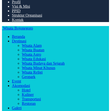
Profil
Visi & Misi
PPID
Struktur Organisasi
Kontak
Wisata Bojonegoro
Beranda
Destinasi
Wisata Alam
Wisata Buatan
Wisata Agro
Wisata Edukasi
Wisata Budaya dan Sejarah
Wisata Minat Khusus
Wisata Religi
Geopark
Event
Akomodasi
Hotel
Kuliner
Transportasi
Restoran
Galeri