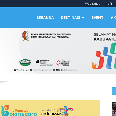
Web Dinas
Profil
BERANDA
DESTINASI
EVENT
AK
nyepi