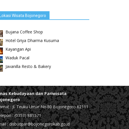
Lokasi Wisata Bojonegoro
Bujana Coffee Shop
Hotel Griya Dharma Kusuma
Kayangan Api
Waduk Pacal
Javanilla Resto & Bakery
inas Kebudayaan dan Pariwisata
ojonegoro
amat : Jl. Teuku Umar No.80 Bojonegoro 62111
lepon : (0353) 881571
ail : disbudpar@bojonegorokab.go.id