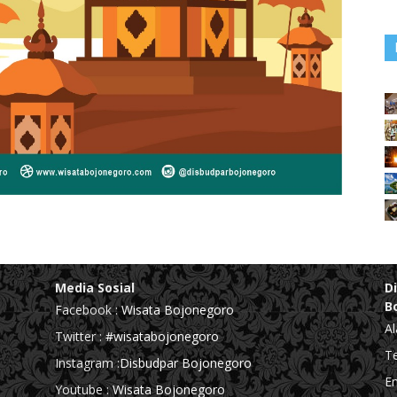
Media Sosial
D
B
Facebook :
Wisata Bojonegoro
Al
Twitter :
#wisatabojonegoro
Te
Instagram :
Disbudpar Bojonegoro
Em
Youtube :
Wisata Bojonegoro