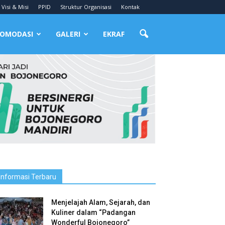
Visi & Misi
PPID
Struktur Organisasi
Kontak
OMODASI
GALERI
EKRAF
Informasi Terbaru
Menjelajah Alam, Sejarah, dan
Kuliner dalam “Padangan
Wonderful Bojonegoro”