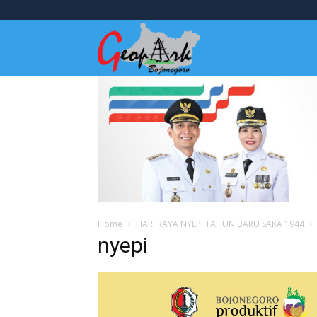
Wisata
Bojonegoro
Home
HARI RAYA NYEPI TAHUN BARU SAKA 1944
nyepi