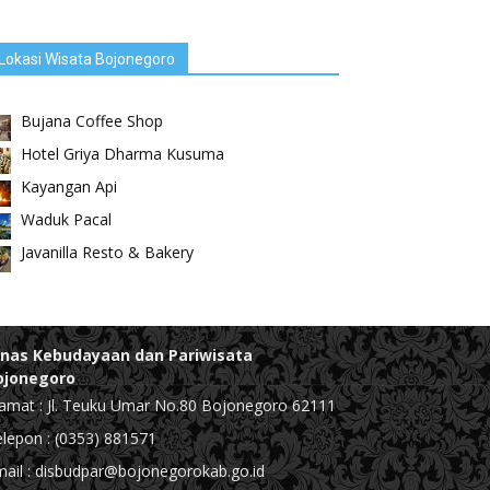
Lokasi Wisata Bojonegoro
Bujana Coffee Shop
Hotel Griya Dharma Kusuma
Kayangan Api
Waduk Pacal
Javanilla Resto & Bakery
inas Kebudayaan dan Pariwisata
ojonegoro
amat : Jl. Teuku Umar No.80 Bojonegoro 62111
lepon : (0353) 881571
ail : disbudpar@bojonegorokab.go.id