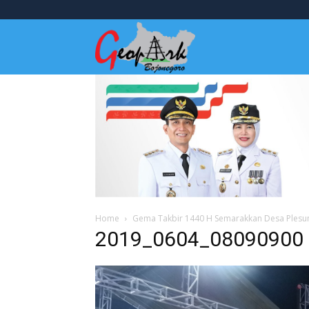
Wisata
Bojonegoro
Home
Gema Takbir 1440 H Semarakkan Desa Ples
2019_0604_08090900