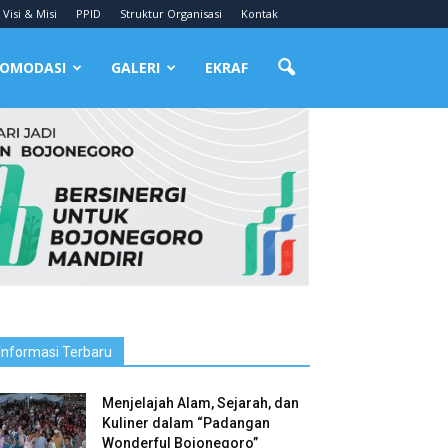
Visi & Misi
PPID
Struktur Organisasi
Kontak
OMODASI
GALERI
EKRAF
Informasi Terbaru
Menjelajah Alam, Sejarah, dan
Kuliner dalam “Padangan
Wonderful Bojonegoro”