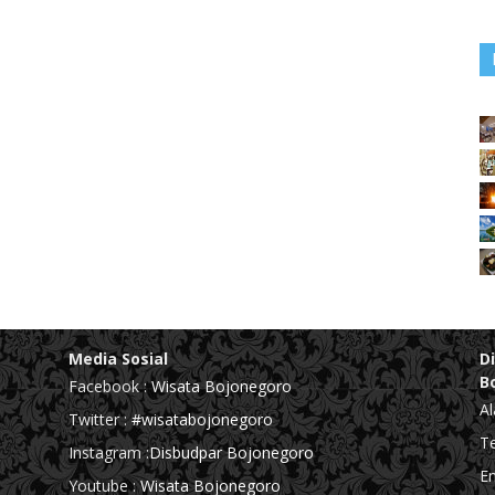
Media Sosial
D
B
Facebook :
Wisata Bojonegoro
Al
Twitter :
#wisatabojonegoro
Te
Instagram :
Disbudpar Bojonegoro
Em
Youtube :
Wisata Bojonegoro