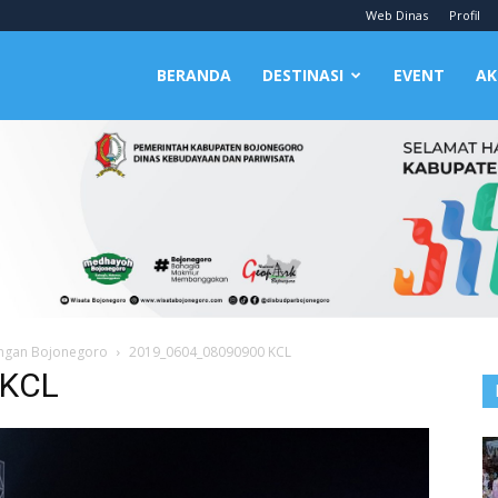
Web Dinas
Profil
BERANDA
DESTINASI
EVENT
AK
ungan Bojonegoro
2019_0604_08090900 KCL
 KCL