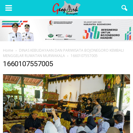
Wisata
Bojonegoro
Home
DINAS KEBUDAYAAN DAN PARIWISATA BOJONEGORO KEMBALI
MENGGELAR RUWATAN MURWAKALA
1660107557005
1660107557005