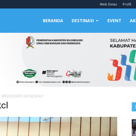
Web Dinas
Profil
BERANDA
DESTINASI
EVENT
AK
IMG20200913074236 kcl
cl