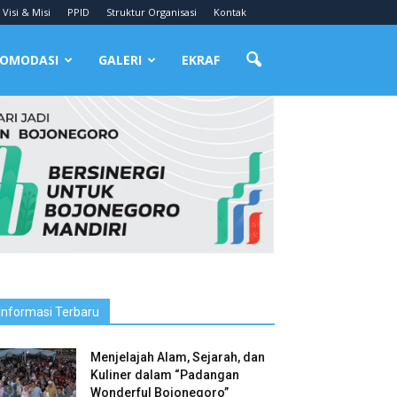
Visi & Misi
PPID
Struktur Organisasi
Kontak
OMODASI
GALERI
EKRAF
Informasi Terbaru
Menjelajah Alam, Sejarah, dan
Kuliner dalam “Padangan
Wonderful Bojonegoro”