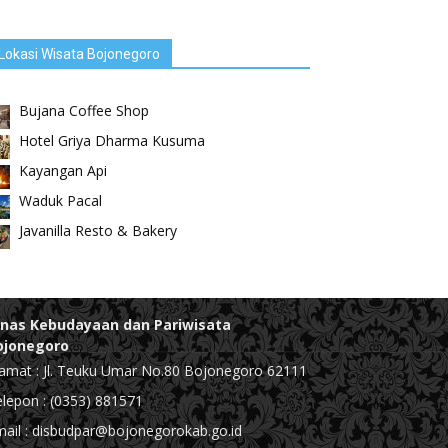
Lokasi Wisata Bojonegoro
Bujana Coffee Shop
Hotel Griya Dharma Kusuma
Kayangan Api
Waduk Pacal
Javanilla Resto & Bakery
inas Kebudayaan dan Pariwisata
ojonegoro
amat : Jl. Teuku Umar No.80 Bojonegoro 62111
lepon : (0353) 881571
ail : disbudpar@bojonegorokab.go.id