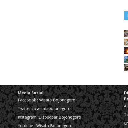
Media Sosial
D
B
Facebook :
Wisata Bojonegoro
Al
Twitter :
#wisatabojonegoro
Te
Instagram :
Disbudpar Bojonegoro
Em
Youtube :
Wisata Bojonegoro