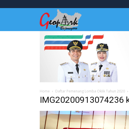
Wisata
Bojonegoro
Home
Daftar Pemenang Lomba Oklik Tahun 2020
IMG20200913074236 k