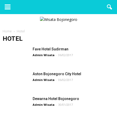
Wisata
Bojonegoro
Home
Hotel
HOTEL
Fave Hotel Sudirman
Admin Wisata
-
06/02/2017
Aston Bojonegoro City Hotel
Admin Wisata
-
06/02/2017
Dewarna Hotel Bojonegoro
Admin Wisata
-
30/01/2017