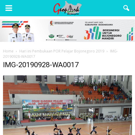
Wisata
Bojonegoro
Home
Hari ini Pembukaan POR Pelajar Bojonegoro 2019
IMG-
20190928-WA0017
IMG-20190928-WA0017