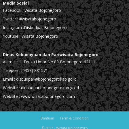
Media Sosial
Facebook :
Wisata Bojonegoro
Twitter :
#wisatabojonegoro
Instagram :
Disbudpar Bojonegoro
Youtube :
Wisata Bojonegoro
Dinas Kebudayaan dan Pariwisata Bojonegoro
Alamat : Jl. Teuku Umar No.80 Bojonegoro 62111
Telepon : (0353) 881571
Email : disbudpar@bojonegorokab.go.id
Website :
dinbudpar.bojonegorokab.go.id
Website :
www.wisatabojonegoro.com
Bantuan
Term & Condition
© 2017 - Wisata Bojonegoro