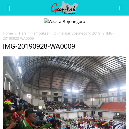
Wisata
Home
Hari ini Pembukaan POR Pelajar Bojonegoro 2019
IMG-
Bojonegoro
20190928-WA0009
IMG-20190928-WA0009