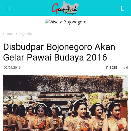
Wisata
Home
Agenda
Bojonegoro
Disbudpar Bojonegoro Akan
Gelar Pawai Budaya 2016
02/09/2016
3035
0