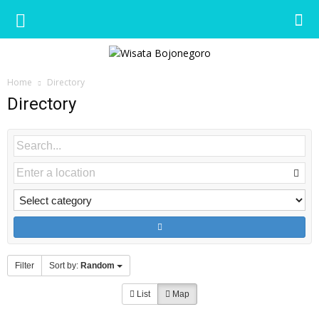
Wisata
Home
Directory
Bojonegoro
Directory
Filter
Sort by:
Random
List
Map